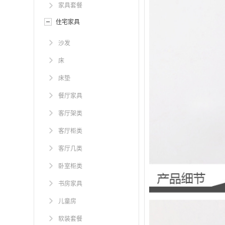
家具套餐
住宅家具
沙发
床
床垫
餐厅家具
客厅架类
客厅柜类
客厅几类
卧室柜类
书房家具
儿童房
软装套餐