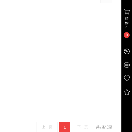
购
物
车
0
1
上一页
下一页
共2条记录