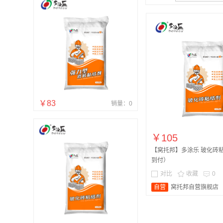
￥83
销量：0
￥105
【窝托邦】多涂乐 玻化砖
到付）
对比
收藏
0
自营
窝托邦自营旗舰店