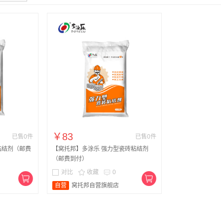
￥83
已售0件
已售0件
粘结剂（邮费
【窝托邦】多涂乐 强力型瓷砖粘结剂
（邮费到付）
对比
收藏
0
自营
窝托邦自营旗舰店