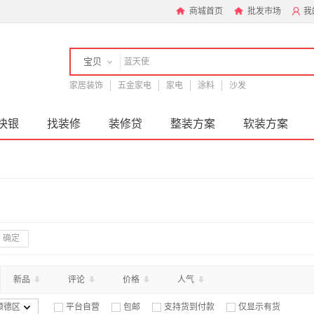
商城首页
批发市场
我
宝贝
家居装饰
五金家电
家电
涂料
沙发
店铺
快银
找装修
装修贷
整装方案
软装方案
确定
新品
评论
价格
人气
顺德区
平台自营
包邮
支持货到付款
仅显示有货