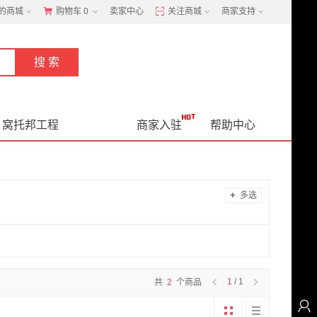
的商城
购物车
0
卖家中心
关注商城
商家支持
窝托邦工程
商家入驻
帮助中心
+
多选
1
/ 1
共
2
个商品