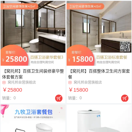
【窝托邦】百搭卫生间装修豪华整
【窝托邦】百搭整体卫生间方案套
体套餐方案
餐
窝托邦自营旗舰店
窝托邦自营旗舰店


￥25800
￥15800


销量：0
销量：0