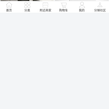
首页
分类
附近商家
购物车
我的
分销社区
安华卫浴一体式智能坐便器马桶i9
安华卫浴一体式智能坐便器马桶
i7(aB13017-1)
窝托邦自营旗舰店
窝托邦自营旗舰店


￥5660
￥4999


销量：0
销量：0