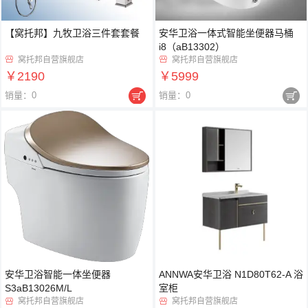
【窝托邦】九牧卫浴三件套套餐
安华卫浴一体式智能坐便器马桶
i8（aB13302）
窝托邦自营旗舰店
窝托邦自营旗舰店


￥2190
￥5999


销量：0
销量：0
安华卫浴智能一体坐便器
ANNWA安华卫浴 N1D80T62-A 浴
S3aB13026M/L
室柜
窝托邦自营旗舰店
窝托邦自营旗舰店

