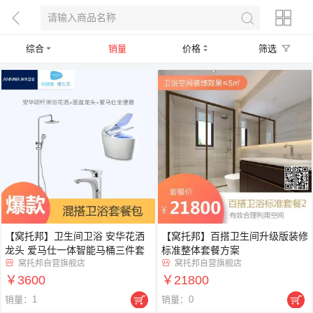
综合
销量
价格
筛选
【窝托邦】卫生间卫浴 安华花洒
【窝托邦】百搭卫生间升级版装修
龙头 爱马仕一体智能马桶三件套
标准整体套餐方案
窝托邦自营旗舰店
窝托邦自营旗舰店


￥3600
￥21800


销量：1
销量：0