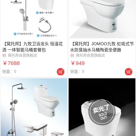
【窝托邦】九牧卫浴龙头 恒温花
【窝托邦】JOMOO九牧 虹吸式节
洒 一体智能马桶套餐包
水防臭抽水马桶陶瓷坐便器
窝托邦自营旗舰店
窝托邦自营旗舰店


￥7688
￥949


销量：0
销量：0