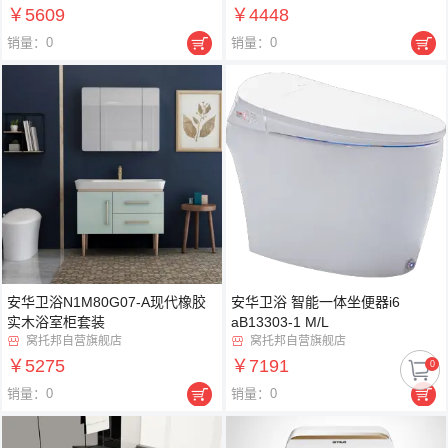
￥5609
￥4448


销量：0
销量：0
安华卫浴N1M80G07-A现代橡胶
安华卫浴 智能一体坐便器i6
实木浴室柜套装
aB13303-1 M/L
窝托邦自营旗舰店
窝托邦自营旗舰店


￥5275
￥7191
0


销量：0
销量：0