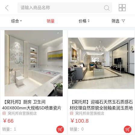
综合
销量
价格
筛选
【窝托邦】厨房 卫生间
【窝托邦】迎福石天然玉石质感石
400X800mm大规格5D喷墨瓷片
材纹理自然原貌全抛釉柔润玉质地
窝托邦自营旗舰店
砖
窝托邦自营旗舰店


￥66
￥100.8


销量：1
销量：0