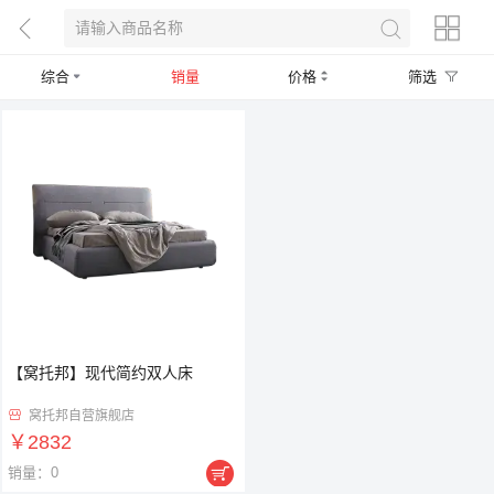
综合
销量
价格
筛选
【窝托邦】现代简约双人床
窝托邦自营旗舰店

￥2832

销量：0