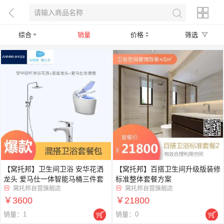
综合
销量
价格
筛选
【窝托邦】卫生间卫浴 安华花洒
【窝托邦】百搭卫生间升级版装修
龙头 爱马仕一体智能马桶三件套
标准整体套餐方案
窝托邦自营旗舰店
窝托邦自营旗舰店


￥3600
￥21800


销量：1
销量：0