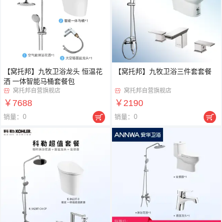
【窝托邦】九牧卫浴龙头 恒温花
【窝托邦】九牧卫浴三件套套餐
洒 一体智能马桶套餐包
窝托邦自营旗舰店
窝托邦自营旗舰店


￥7688
￥2190


销量：0
销量：0