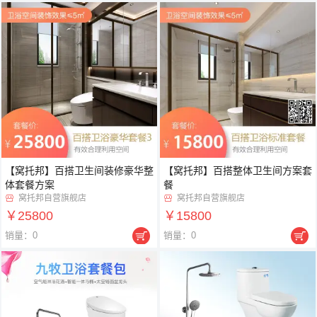
【窝托邦】百搭卫生间装修豪华整
【窝托邦】百搭整体卫生间方案套
体套餐方案
餐
窝托邦自营旗舰店
窝托邦自营旗舰店


￥25800
￥15800


销量：0
销量：0