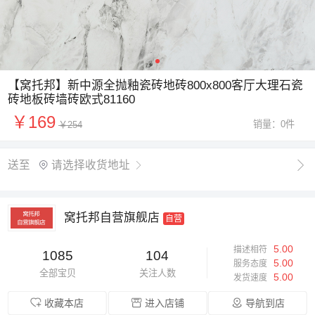
【窝托邦】新中源全抛釉瓷砖地砖800x800客厅大理石瓷
砖地板砖墙砖欧式81160
￥169
销量：0件
￥254

送至
请选择收货地址

窝托邦自营旗舰店
自营
5.00
描述相符
1085
104
5.00
服务态度
全部宝贝
关注人数
5.00
发货速度
收藏本店
进入店铺
导航到店